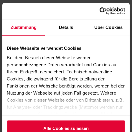
Die im Browser eingebundene PDF-Reader-Funktion
unterstützt eventuell nicht alle Suchfunktionen. Öffnen Sie
den Steinekatalog einfach im Adobe Acrobat Reader –
Zustimmung
Details
Über Cookies
dann sollte es funktionieren.
Diese Webseite verwendet Cookies
Säueurebeständige Steine, Platten und
Bei dem Besuch dieser Webseite werden
Formteile in Standardabmessungen
personenbezogene Daten verarbeitet und Cookies auf
Dateigröße: 18 MB | Dateiformat: pdf
Ihrem Endgerät gespeichert. Technisch notwendige
Cookies, die zwingend für die Bereitstellung der
Funktionen der Webseite benötigt werden, werden bei der
Nutzung der Webseite auf jeden Fall gesetzt. Weitere
Cookies von dieser Website oder von Drittanbietern, z.B.
für Analyse- oder Trackingzwecke (Matomo) werden nur
aktiviert, wenn Sie auf "Alle Cookies zulassen" klicken.
Möchten Sie dies nicht, klicken Sie bitte auf "Nur
notwendige Cookies verwenden". Mehr dazu
Alle Cookies zulassen