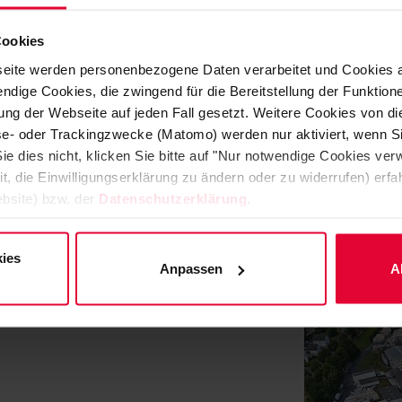
Cookies
stand" listet in ihrer Ausgabe von Septem
eite werden personenbezogene Daten verarbeitet und Cookies 
ach Bundesländern. In Rheinland-Pfalz b
ndige Cookies, die zwingend für die Bereitstellung der Funktion
ng der Webseite auf jeden Fall gesetzt. Weitere Cookies von d
lyse- oder Trackingzwecke (Matomo) werden nur aktiviert, wenn Si
ie dies nicht, klicken Sie bitte auf "Nur notwendige Cookies ve
it, die Einwilligungserklärung zu ändern oder zu widerrufen) er
bsite) bzw. der
Datenschutzerklärung
.
 wird, lesen Sie im Beitrag der "
Markt
ies
Anpassen
A