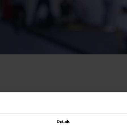
NTER DEN MITTELST
Details