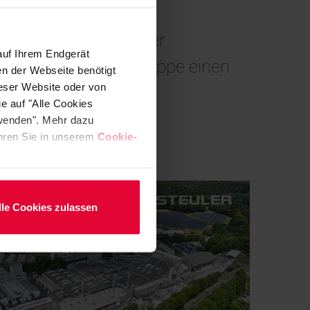
ber 2025 die Top 50 der
auf Ihrem Endgerät
elegt die Steuler-Gruppe einen
en der Webseite benötigt
ieser Website oder von
e auf "Alle Cookies
rwenden". Mehr dazu
fahren Sie in unserem
Cookie-
lle Cookies zulassen