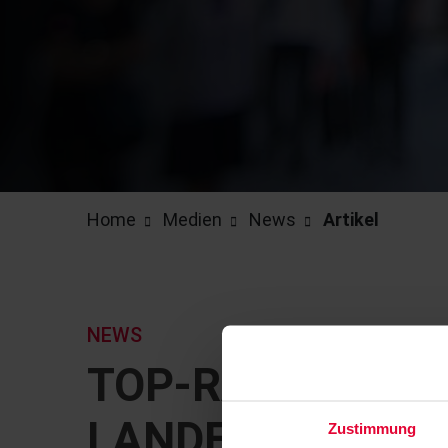
Home
Medien
News
Artikel
NEWS
TOP-RANKING U
LANDES
Zustimmung