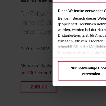
Diese Webseite verwendet 
Die Zeitschrift "Markt und Mittel
Bei dem Besuch dieser Webs
mittelständischen Unternehmen n
gespeichert. Technisch notwe
werden, werden bei der Nutzu
hervorragenden 7. Platz!
Drittanbietern, z.B. für Ana
zulassen" klicken. Möchten S
(einschließlich der Möglichke
Oktober 2025
Hinweis
(Link im Fuß der We
Mehr zum Ranking und wie der Index berechnet
Nur notwendige Cook
und Mittelstand
" aus September 2025.
verwenden
ZURÜCK