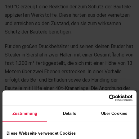
160 °C erzeugt eine Reaktion der zum Schutz der Bauteile
applizierten Werkstoffe. Diese härten aus oder vernetzen
und erreichen so den Zustand, den sie zum wirksamen
Schutz der Bauteile benötigen.
Für den großen Druckbehälter und seinen kleinen Bruder hat
Steuler in Siershahn zwei Hallen mit einer Gesamtfläche von
fast 1.200 m² fertiggestellt, die sich mit einer Höhe von 13
Metern über zwei Ebenen erstrecken. In einer Vorhalle
erfolgt das Be- und Entladen sowie das Handling der
Bauteile mit Hilfe einer 40t-Krananlage. Die Anordnung der
beiden Hallen auf dem 8.000 m² großen Grundstück
erfolgte so, dass zukünftige Erweiterungen und Anbauten
möglich sind.
Zustimmung
Details
Über Cookies
Die beachtlichen Dimensionen der Autoklaven bedeuten
Diese Webseite verwendet Cookies
auch eine hohe Flexibilität bei der Größe der zu