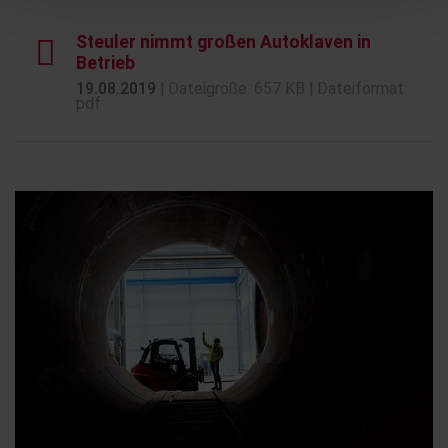
Steuler nimmt großen Autoklaven in
Betrieb
19.08.2019
| Dateigröße: 657 KB | Dateiformat:
pdf