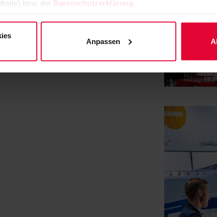
ffen.
bsite) bzw. der
Datenschutzerklärung
.
ies
Anpassen
A