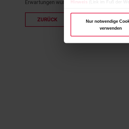
Erwartungen wurden in jeder Hinsicht übertro
Hinweis
(Link im Fuß der We
ZURÜCK
Nur notwendige Cook
verwenden