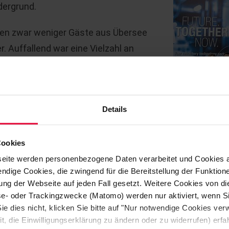
dergrund.
ren zwar weniger Gäste aus Übersee
r. Auffallend war eine Vielzahl an
talien. 73% der Besucher waren an
 Keramik interessiert. Artur Fuchs,
Boom der technischen Keramik hat
Details
ekarbonisierung und der
isch steigenden Nachfrage in diesem
 und damit kurze Lieferketten,
Cookies
 in diesen unsicheren Zeiten an
eite werden personenbezogene Daten verarbeitet und Cookies 
ndige Cookies, die zwingend für die Bereitstellung der Funktion
ng der Webseite auf jeden Fall gesetzt. Weitere Cookies von d
lyse- oder Trackingzwecke (Matomo) werden nur aktiviert, wenn Si
utes Highlight und zu jeder Zeit stark
ie dies nicht, klicken Sie bitte auf "Nur notwendige Cookies ve
nd Besuchern war positiv und die
it, die Einwilligungserklärung zu ändern oder zu widerrufen) er