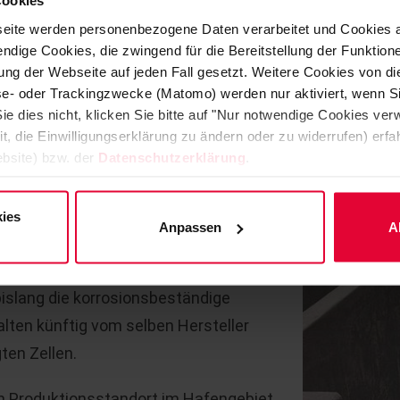
Cookies
r Nicht-Eisen-Metallindustrie äußerst
eite werden personenbezogene Daten verarbeitet und Cookies 
ndige Cookies, die zwingend für die Bereitstellung der Funktion
ng der Webseite auf jeden Fall gesetzt. Weitere Cookies von d
dardzellen mit 4 bis 9 Metern Länge.
lyse- oder Trackingzwecke (Matomo) werden nur aktiviert, wenn Si
 Wannen benötigt. Hier kommen
ie dies nicht, klicken Sie bitte auf "Nur notwendige Cookies ve
it, die Einwilligungserklärung zu ändern oder zu widerrufen) er
s zu 12 Meter lang und 25 Tonnen
bsite) bzw. der
Datenschutzerklärung
.
durch eingearbeitete Glasfaserstäbe,
etrieb der Kolosse möglich machen.
ies
Anpassen
A
sschutzexperte Steuler sein
. Kunden aus der Minen- und Nicht-
bislang die korrosionsbeständige
lten künftig vom selben Hersteller
ten Zellen.
am Produktionsstandort im Hafengebiet