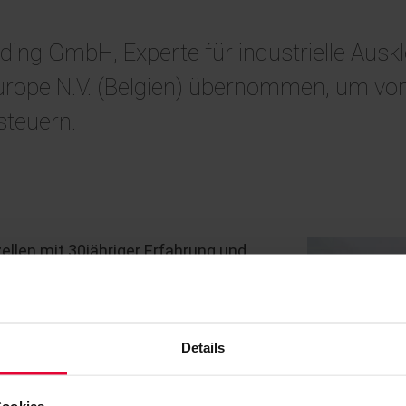
ding GmbH, Experte für industrielle Aus
urope N.V. (Belgien) übernommen, um von
steuern.
ellen mit 30jähriger Erfahrung und
 Meter langen, wannenförmigen Zellen
 und Kupfergewinnung verwendet. CTI
 praxisbewährten Materialkomposition
Details
berfläche können dem Werkstoff
ymeren durchzogen und dadurch auch