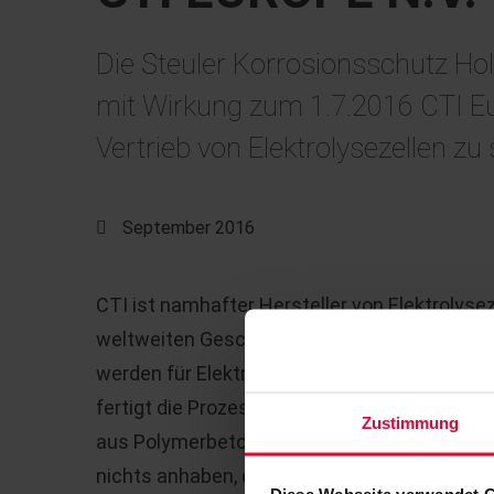
Die Steuler Korrosionsschutz Hol
mit Wirkung zum 1.7.2016 CTI E
Vertrieb von Elektrolysezellen zu 
September 2016
CTI ist namhafter Hersteller von Elektrolysez
weltweiten Geschäftsbeziehungen. Die 4-12
werden für Elektrolyseprozesse in der Zink-
fertigt die Prozessbehälter auf Basis einer
Zustimmung
aus Polymerbeton. Beschädigungen an der O
nichts anhaben, er ist durchgängig mit Pol