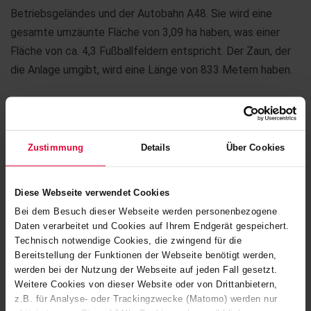
Betriebsgeländes und der Autobahn A48. Sie wird eine
gesamte umzäunte Fläche von 3,09 ha haben, was einer
Fläche von ca. 4,3 Fußballfeldern entspricht. Der Zaun, der
die Anlage umgibt, wird eine Länge von 833 Metern haben.
In Summe werden 9.012 Module mit einer Leistung von je
410 Wp installiert – die Gesamtleistung der Anlage beläuft
sich somit auf 3.694,920 kWp (Kilowatt-Peak). 70% der
Zustimmung
Details
Über Cookies
gewonnenen Energie wird Steuler künftig selbst nutzen.
Das Gesamtprojekt soll in einer Bauzeit von ca. acht
Diese Webseite verwendet Cookies
Wochen umgesetzt werden, damit die Anlage nach einer
Bei dem Besuch dieser Webseite werden personenbezogene
technischen Überprüfung Anfang Juni in Betrieb gehen
Daten verarbeitet und Cookies auf Ihrem Endgerät gespeichert.
kann.
Technisch notwendige Cookies, die zwingend für die
Bereitstellung der Funktionen der Webseite benötigt werden,
Zwei der größten Herausforderung in der Planungsphase
werden bei der Nutzung der Webseite auf jeden Fall gesetzt.
waren die Berücksichtigung einer abwasserführenden
Weitere Cookies von dieser Website oder von Drittanbietern,
z.B. für Analyse- oder Trackingzwecke (Matomo) werden nur
Leitung der Autobahn sowie einer europaversorgenden